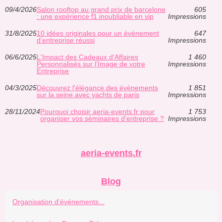
09/4/2026
Salon rooftop au grand prix de barcelone
605
: une expérience f1 inoubliable en vip
Impressions
31/8/2025
10 idées originales pour un événement
647
d’entreprise réussi
Impressions
06/6/2025
L'Impact des Cadeaux d'Affaires
1 460
Personnalisés sur l'Image de votre
Impressions
Entreprise
04/3/2025
Découvrez l'élégance des événements
1 851
sur la seine avec yachts de paris
Impressions
28/11/2024
Pourquoi choisir aeria-events.fr pour
1 753
organiser vos séminaires d'entreprise ?
Impressions
aeria-events.fr
Blog
Organisation d’événements...