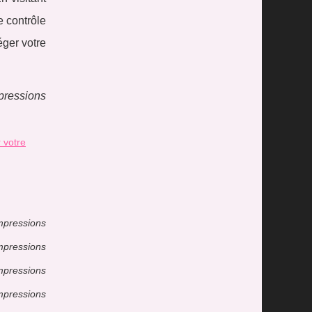
e contrôle
éger votre
pressions
 votre
mpressions
mpressions
mpressions
mpressions