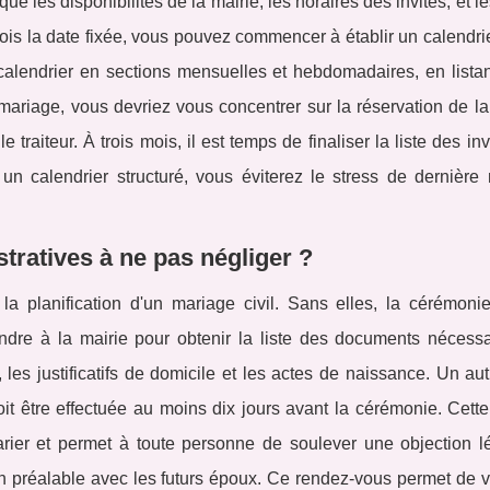
ue les disponibilités de la mairie, les horaires des invités, et l
ois la date fixée, vous pouvez commencer à établir un calendrie
e calendrier en sections mensuelles et hebdomadaires, en lista
mariage, vous devriez vous concentrer sur la réservation de la
traiteur. À trois mois, il est temps de finaliser la liste des inv
n calendrier structuré, vous éviterez le stress de dernière 
tratives à ne pas négliger ?
a planification d'un mariage civil. Sans elles, la cérémoni
rendre à la mairie pour obtenir la liste des documents nécessa
les justificatifs de domicile et les actes de naissance. Un au
it être effectuée au moins dix jours avant la cérémonie. Cette
rier et permet à toute personne de soulever une objection l
 préalable avec les futurs époux. Ce rendez-vous permet de vér