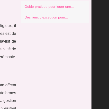
Guide pratique pour louer une...
Des lieux d'exception pour...
igieux, il
es est de
aylist de
ibilité de
érémonie.
om offrent
ateformes
la gestion
n visitant